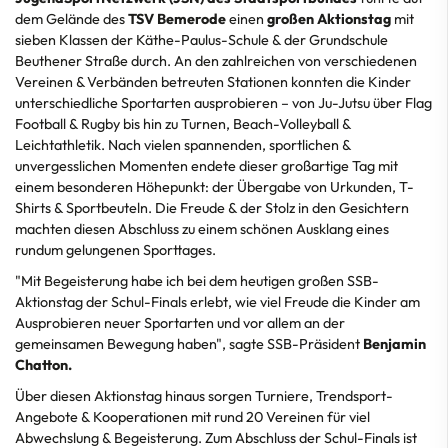
dem Gelände des
TSV Bemerode
einen
großen Aktionstag
mit
sieben Klassen der Käthe-Paulus-Schule & der Grundschule
Beuthener Straße durch. An den zahlreichen von verschiedenen
Vereinen & Verbänden betreuten Stationen konnten die Kinder
unterschiedliche Sportarten ausprobieren – von Ju-Jutsu über Flag
Football & Rugby bis hin zu Turnen, Beach-Volleyball &
Leichtathletik. Nach vielen spannenden, sportlichen &
unvergesslichen Momenten endete dieser großartige Tag mit
einem besonderen Höhepunkt: der Übergabe von Urkunden, T-
Shirts & Sportbeuteln. Die Freude & der Stolz in den Gesichtern
machten diesen Abschluss zu einem schönen Ausklang eines
rundum gelungenen Sporttages.
"Mit Begeisterung habe ich bei dem heutigen großen SSB-
Aktionstag der Schul-Finals erlebt, wie viel Freude die Kinder am
Ausprobieren neuer Sportarten und vor allem an der
gemeinsamen Bewegung haben", sagte SSB-Präsident
Benjamin
Chatton.
Über diesen Aktionstag hinaus sorgen Turniere, Trendsport-
Angebote & Kooperationen mit rund 20 Vereinen für viel
Abwechslung & Begeisterung. Zum Abschluss der Schul-Finals ist