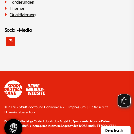
Förderungen
Themen
Qualifizierung
Social-Media
© 2026 - Stadtsportbund Hannover e.V. |
Impressum
|
Datenschutz
|
Hinweisgeberschutz
Diese Website ist gefördert durch das Projekt
„Sportdeutschland – Deine
Vereinswebsite”
, einem gemeinsamen Angebot des DOSB und NETZCOCKTAIL.