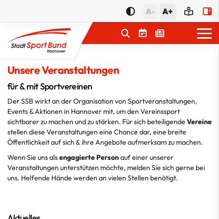
A-
A+
Unsere Veranstaltungen
Service
für & mit Sportvereinen
Der SSB wirkt an der Organisation von Sportveranstaltungen,
Geschäftsstelle
Events & Aktionen in Hannover mit, um den Vereinssport
Aktuelles
sichtbarer zu machen und zu stärken. Für sich beteiligende
Vereine
stellen diese Veranstaltungen eine Chance dar, eine breite
Beratung
Öffentlichkeit auf sich & ihre Angebote aufmerksam zu machen.
Wenn Sie uns als
Vernetzung
engagierte Person
auf einer unserer
Veranstaltungen unterstützen möchte, melden Sie sich gerne bei
JugendSportNetzwerk
uns. Helfende Hände werden an vielen Stellen benötigt.
Respekt Vereint!
Kleine Vereine
Aktuelles