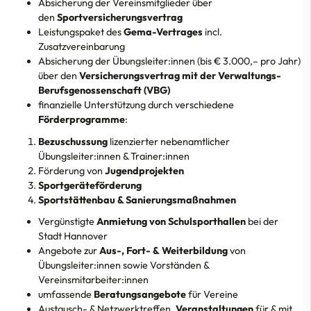
Absicherung der Vereinsmitglieder über
Aufnahme
den
Sportversicherungsvertrag
Leistungspaket des
Gema-Vertrages
incl.
LSB-Net & LSB-Portal
Zusatzvereinbarung
Absicherung der Übungsleiter:innen (bis € 3.000,– pro Jahr)
Bestandserhebung
über den
Versicherungsvertrag mit der Verwaltungs-
Berufsgenossenschaft (VBG)
ÜL-Such-Portal
finanzielle Unterstützung durch verschiedene
Förderungen
Förderprogramme
:
Bezuschussung
lizenzierter nebenamtlicher
Themen
Übungsleiter:innen & Trainer:innen
Förderung von
Jugendprojekten
Qualifizierung
Sportgeräteförderung
Sportstättenbau & Sanierungsmaßnahmen
Der SSB
Vergünstigte
Anmietung von Schulsporthallen
bei der
Stadt Hannover
Angebote zur
Aus-, Fort- & Weiterbildung
von
Übungsleiter:innen sowie Vorständen &
Vereinsmitarbeiter:innen
umfassende
Beratungsangebote
für Vereine
Austausch- & Netzwerktreffen,
Veranstaltungen
für & mit