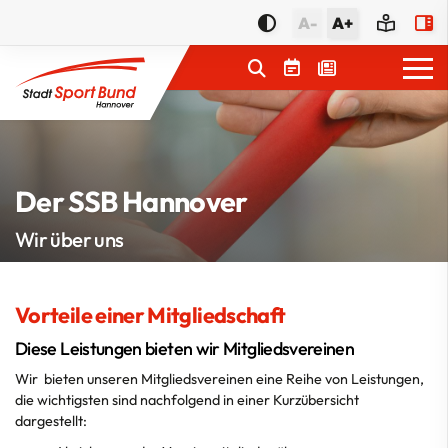
A-
A+
Service
Der SSB Hannover
Geschäftsstelle
Wir über uns
Aktuelles
Beratung
Vorteile einer Mitgliedschaft
Vernetzung
Diese Leistungen bieten wir Mitgliedsvereinen
Mitgliedschaft
Wir bieten unseren Mitgliedsvereinen eine Reihe von Leistungen,
Vorteile
die wichtigsten sind nachfolgend in einer Kurzübersicht
dargestellt:
Beiträge