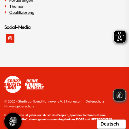
Förderungen
Themen
Qualifizierung
Social-Media
© 2026 - Stadtsportbund Hannover e.V. |
Impressum
|
Datenschutz
|
Hinweisgeberschutz
Diese Website ist gefördert durch das Projekt
„Sportdeutschland – Deine
Vereinswebsite”
, einem gemeinsamen Angebot des DOSB und NETZCOCKTAIL.