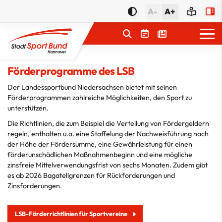
A-
A+
Förderprogramme des LSB
Service
Der Landessportbund Niedersachsen bietet mit seinen
Förderprogrammen zahlreiche Möglichkeiten, den Sport zu
Förderungen
unterstützen.
Die Richtlinien, die zum Beispiel die Verteilung von Fördergeldern
Übungsleitende
regeln, enthalten u.a. eine Staffelung der Nachweisführung nach
Sportgeräte
der Höhe der Fördersumme, eine Gewährleistung für einen
förderunschädlichen Maßnahmenbeginn und eine mögliche
Jugendprojekte
zinsfreie Mittelverwendungsfrist von sechs Monaten. Zudem gibt
es ab 2026 Bagatellgrenzen für Rückforderungen und
Sportstättenbau
Zinsforderungen.
Weitere Förderungen
LSB-Förderrichtlinien für Sportvereine
Förderprogramme LSB