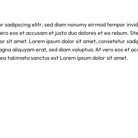
Der SSB
Service
Förderungen
ur sadipscing elitr, sed diam nonumy eirmod tempor invid
Themen
vero eos et accusam et justo duo dolores et ea rebum. Ste
Qualifizierung
r sit amet. Lorem ipsum dolor sit amet, consetetur sadi
agna aliquyam erat, sed diam voluptua. At vero eos et ac
sea takimata sanctus est Lorem ipsum dolor sit amet.