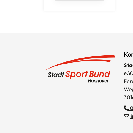
Kon
Sta
e.V.
Fer
Weg
301
0