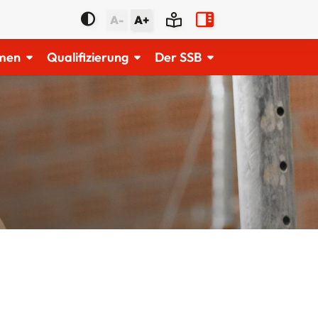
A-
A+
men
Qualifizierung
Der SSB
cial-Media