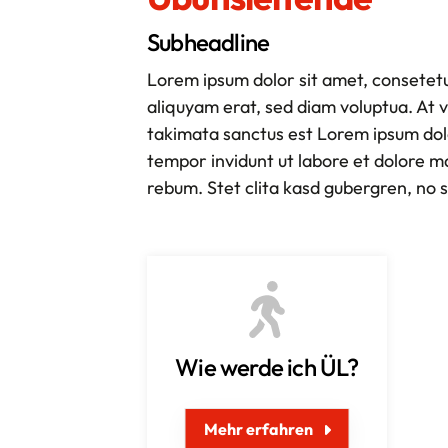
Stadtsportbund Hannover e.V.
Subheadline
Ferdinand-Wilhelm-Fricke-Weg 10
30169 Hannover
Lorem ipsum dolor sit amet, consetet
aliquyam erat, sed diam voluptua. At 
0511 1268-5300
takimata sanctus est Lorem ipsum dolo
info@ssb-hannover.de
tempor invidunt ut labore et dolore m
rebum. Stet clita kasd gubergren, no 
Wie werde ich ÜL?
Mehr erfahren