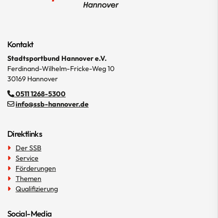
Mitgliedschaft
ÜL-Such-Portal
Kontakt
Förderungen
Stadtsportbund Hannover e.V.
Themen
Ferdinand-Wilhelm-Fricke-Weg 10
30169 Hannover
Qualifizierung
0511 1268-5300
info@ssb-hannover.de
Der SSB
Direktlinks
Der SSB
Service
Förderungen
Themen
Qualifizierung
Social-Media