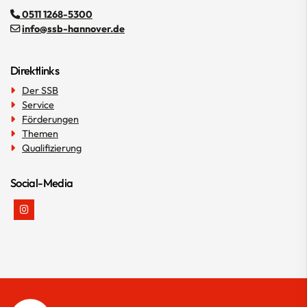
0511 1268-5300
Übungsleitende
info@ssb-hannover.de
Sportabzeichen
Direktlinks
Sportinteressierte
Der SSB
Auskunftsportal Vereinsangebote
Service
Förderungen
Sportabzeichen (für Sportinteressierte)
Themen
DSA im SSB
Qualifizierung
Abnahmetermine & -orte
Social-Media
Leistungskatalog
selbst Prüfender werden
Veranstaltungen
Qualifizierung
Der SSB