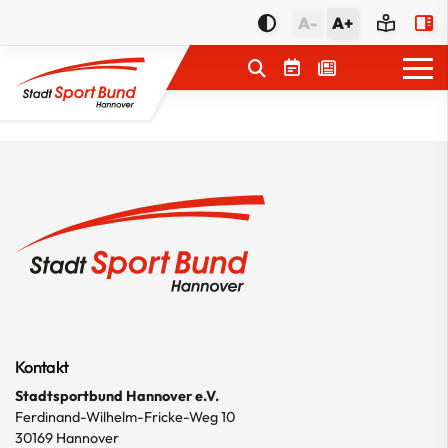
A-
A+
Service
Förderungen
Themen
Kinder & Jugend
Teilhabe & Vielfalt
Kontakt
Engagement & Ehrenamt
Stadtsportbund Hannover e.V.
Kooperation & Fusion
Ferdinand-Wilhelm-Fricke-Weg 10
30169 Hannover
Sport im Ganztag