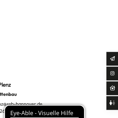
Plenz
ttenbau
nz@ssb-hannover.de
1268-5311