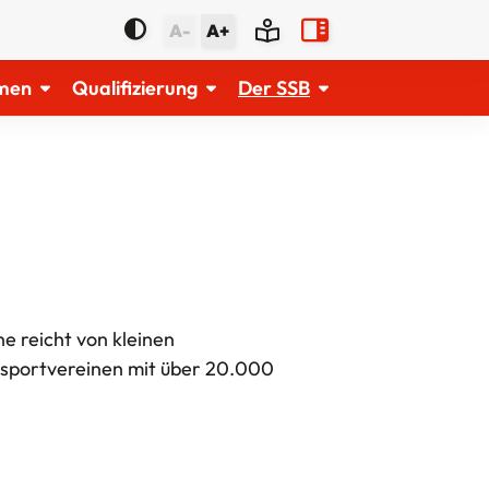
A-
A+
men
Qualifizierung
Der SSB
ne reicht von kleinen
oßsportvereinen mit über 20.000
cial-Media