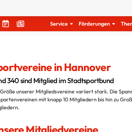
Service
Förderungen
The
portvereine in Hannover
nd 340 sind Mitglied im Stadtsportbund
 Größe unserer Mitgliedsvereine variiert stark. Die Span
spartenvereinen mit knapp 10 Mitgliedern bis hin zu Gr
gliedern.
Direktlinks
So
nsere Mitgliedvereine