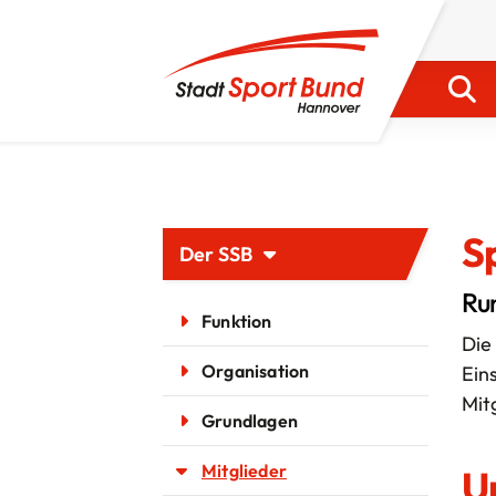
S
Der SSB
Ru
Funktion
Die
Organisation
Ein
Mit
Grundlagen
Kontakt
Mitglieder
U