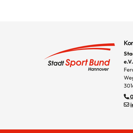
Kon
Sta
e.V.
Fer
Weg
301
0