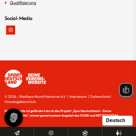
Qualifizierung
Social-Media
© 2026 - Stadtsportbund Hannover e.V. |
Impressum
|
Datenschutz
|
Hinweisgeberschutz
Diese Website ist gefördert durch das Projekt
„Sportdeutschland – Deine
Vereinswebsite”
, einem gemeinsamen Angebot des DOSB und NETZCOCKTAIL.