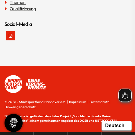
Themen
Qualifizierung
Social-Media
© 2026 - Stadtsportbund Hannover e.V. |
Impressum
|
Datenschutz
|
Hinweisgeberschutz
Diese Website ist gefördert durch das Projekt
„Sportdeutschland – Deine
Vereinswebsite”
, einem gemeinsamen Angebot des DOSB und NETZCOCKTAIL.