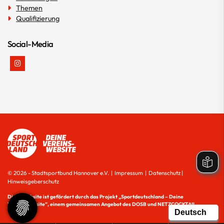
Themen
Qualifizierung
Social-Media
© 2026 - Stadtsportbund Hannover e.V. |
Impressum
|
Datenschutz
|
Hinweisgeberschutz
Diese Website ist gefördert durch das Projekt
„Sportdeutschland – Deine
Vereinswebsite”
, einem gemeinsamen Angebot des DOSB und NETZCOCKTAIL.