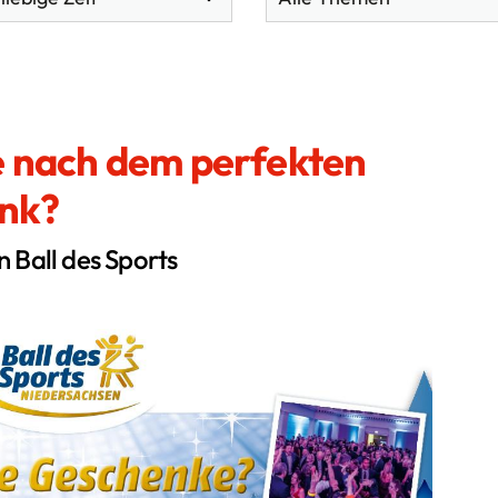
e nach dem perfekten
Direktlinks
So
nk?
Der SSB
Service
n Ball des Sports
Förderungen
Themen
Qualifizierung