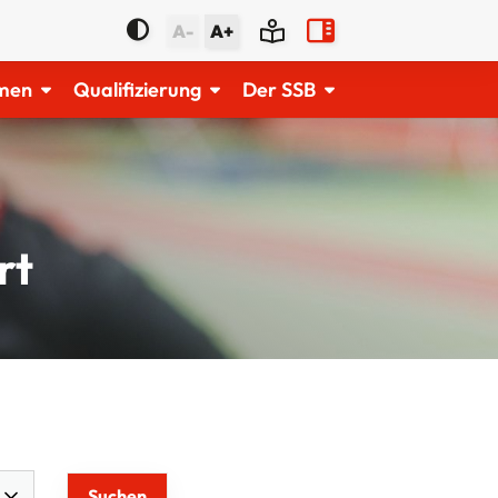
A-
A+
men
Qualifizierung
Der SSB
rt