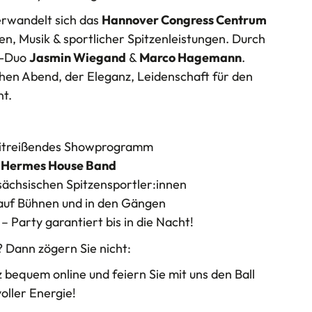
erwandelt sich das
Hannover Congress Centrum
nen, Musik & sportlicher Spitzenleistungen. Durch
s-Duo
Jasmin Wiegand
&
Marco Hagemann
.
chen Abend, der Eleganz, Leidenschaft für den
nt.
n mitreißendes Showprogramm
e
Hermes House Band
sächsischen Spitzensportler:innen
auf Bühnen und in den Gängen
 Party garantiert bis in die Nacht!
 Dann zögern Sie nicht:
nz bequem online und feiern Sie mit uns den Ball
oller Energie!