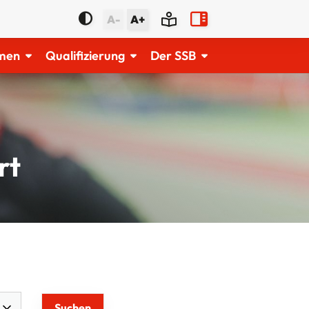
A-
A+
men
Qualifizierung
Der SSB
rt