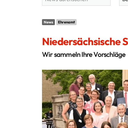
News
Ehrenamt
Niedersächsische 
Kontakt
Wir sammeln Ihre Vorschläge
Stadtsportbund Hannover e.V.
Ferdinand-Wilhelm-Fricke-Weg 10
30169 Hannover
0511 1268-5300
info@ssb-hannover.de