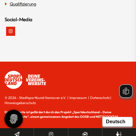
Qualifizierung
Social-Media
© 2026 - Stadtsportbund Hannover e.V. |
Impressum
|
Datenschutz
|
Hinweisgeberschutz
Diese Website ist gefördert durch das Projekt
„Sportdeutschland – Deine
Vereinswebsite”
, einem gemeinsamen Angebot des DOSB und NETZCOCKTAIL.