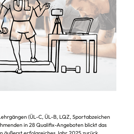
 Lehrgängen (ÜL-C, ÜL-B, LQZ, Sportabzeichen
ehmenden in 28 Qualifix-Angeboten blickt das
n äußerst erfolgreiches Jahr 2025 zurück.