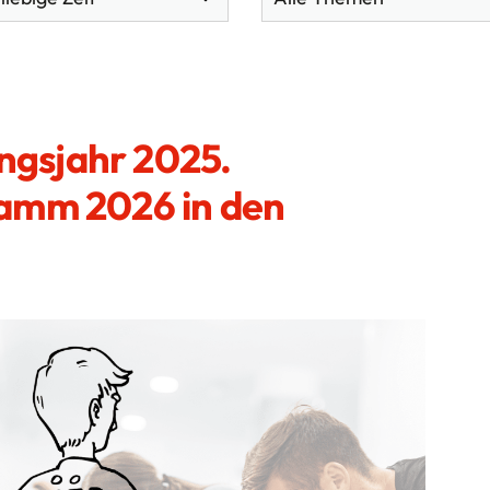
ungsjahr 2025.
amm 2026 in den
Direktlinks
So
Der SSB
Service
Förderungen
Themen
Qualifizierung