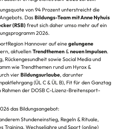
ungsquote von 94 Prozent unterstreicht die
s Angebots. Das
Bildungs-Team mit Anne Nyhuis
ecker (RSB)
freut sich daher umso mehr auf ein
Bildungsprogramm 2026.
portRegion Hannover auf eine
gelungene
rn, aktuellen
Trendthemen
&
neuen Impulsen
.
g, Rückengesundheit sowie Social Media und
ramm wie Trendthemen rund um Hyrox &
urch vier
Bildungsurlaube
, darunter
mpaktlehrgang (ÜL C & ÜL B), Fit für den Ganztag
m Rahmen der DOSB C-Lizenz-Breitensport-
026 das Bildungsangebot:
anderem Stundeneinstieg, Regeln & Rituale,
s Training, Wechseljahre und Sport (online)