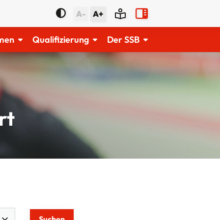
A-
A+
men
Qualifizierung
Der SSB
rt