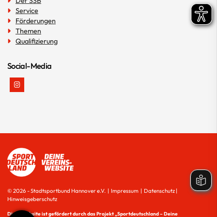
Der SSB
Service
Förderungen
Themen
Qualifizierung
Social-Media
© 2026 - Stadtsportbund Hannover e.V. |
Impressum
|
Datenschutz
|
Hinweisgeberschutz
Diese Website ist gefördert durch das Projekt
„Sportdeutschland – Deine