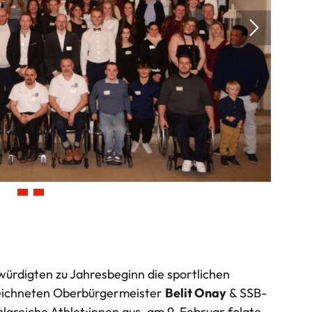
ürdigten zu Jahresbeginn die sportlichen
zeichneten Oberbürgermeister
Belit Onay
& SSB-
olgreiche Athlet:innen aus, am 9. Februar folgte