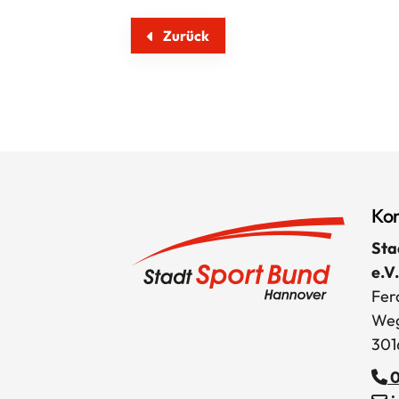
Zurück
Kon
Sta
e.V.
Fer
Weg
301
0