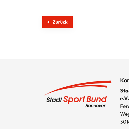
Zurück
Kon
Sta
e.V.
Fer
Weg
301