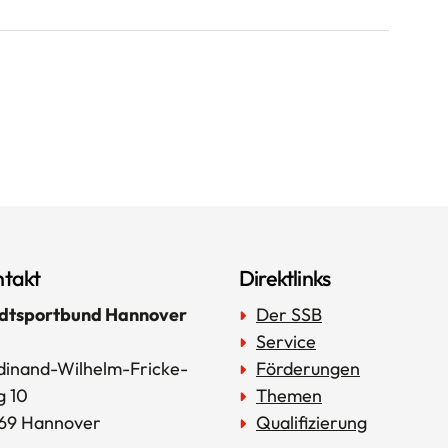
takt
Direktlinks
dtsportbund Hannover
Der SSB
Service
dinand-Wilhelm-Fricke-
Förderungen
 10
Themen
69 Hannover
Qualifizierung