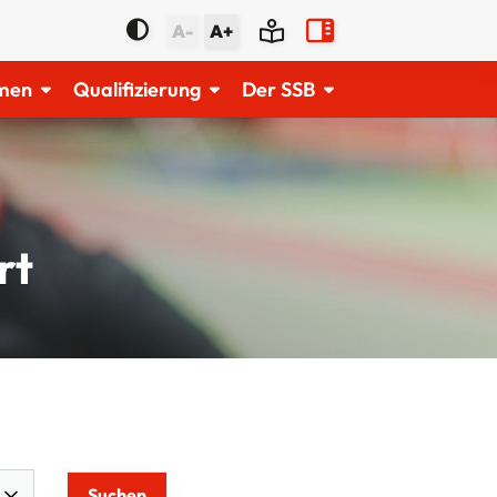
A-
A+
men
Qualifizierung
Der SSB
rt