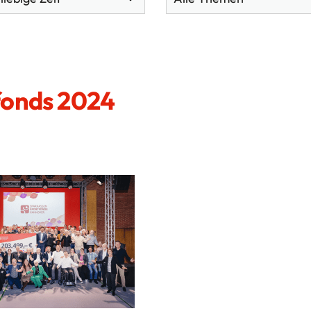
fonds 2024
Direktlinks
So
Der SSB
Service
Förderungen
Themen
Qualifizierung