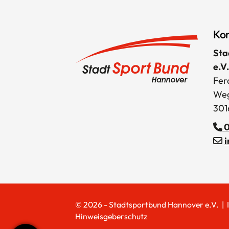
Kon
Sta
e.V.
Fer
Weg
301
0
© 2026 - Stadtsportbund Hannover e.V. |
Hinweisgeberschutz