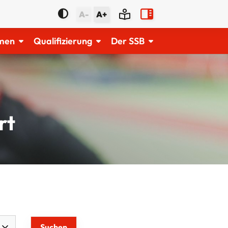
A-
A+
men
Qualifizierung
Der SSB
rt