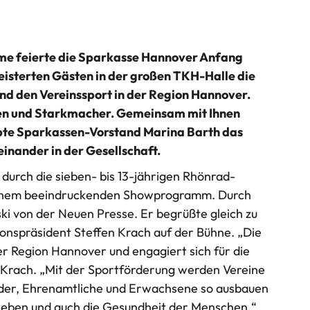
me feierte die Sparkasse Hannover Anfang
isterten Gästen in der großen TKH-Halle die
nd den Vereinssport in der Region Hannover.
nen und Starkmacher. Gemeinsam mit Ihnen
obte Sparkassen-Vorstand Marina Barth das
inander in der Gesellschaft.
durch die sieben- bis 13-jährigen Rhönrad-
 einem beeindruckenden Showprogramm. Durch
i von der Neuen Presse. Er begrüßte gleich zu
onspräsident Steffen Krach auf der Bühne. „Die
rer Region Hannover und engagiert sich für die
n Krach. „Mit der Sportförderung werden Vereine
inder, Ehrenamtliche und Erwachsene so ausbauen
leben und auch die Gesundheit der Menschen.“