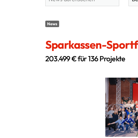
News
Sparkassen-Sport
Kontakt
203.499 € für 136 Projekte
Stadtsportbund Hannover e.V.
Ferdinand-Wilhelm-Fricke-Weg 10
30169 Hannover
0511 1268-5300
info@ssb-hannover.de