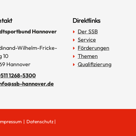
takt
Direktlinks
dtsportbund Hannover
Der SSB
Service
dinand-Wilhelm-Fricke-
Förderungen
 10
Themen
69 Hannover
Qualifizierung
511 1268-5300
info@ssb-hannover.de
Impressum
|
Datenschutz
|