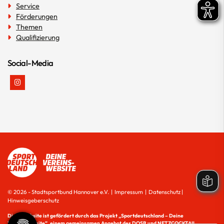
Service
Förderungen
Themen
Qualifizierung
Social-Media
© 2026 - Stadtsportbund Hannover e.V. |
Impressum
|
Datenschutz
|
Hinweisgeberschutz
Diese Website ist gefördert durch das Projekt
„Sportdeutschland – Deine
Vereinswebsite”
, einem gemeinsamen Angebot des DOSB und NETZCOCKTAIL.