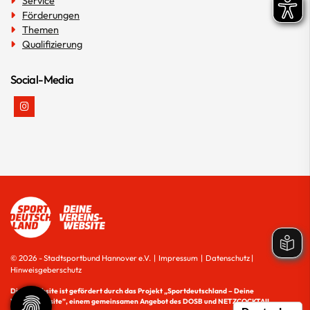
Service
Förderungen
Themen
Qualifizierung
Social-Media
© 2026 - Stadtsportbund Hannover e.V. |
Impressum
|
Datenschutz
|
Hinweisgeberschutz
Diese Website ist gefördert durch das Projekt
„Sportdeutschland – Deine
Vereinswebsite”
, einem gemeinsamen Angebot des DOSB und NETZCOCKTAIL.