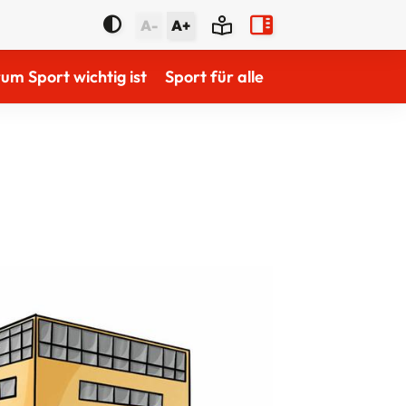
A-
A+
m Sport wichtig ist
Sport für alle